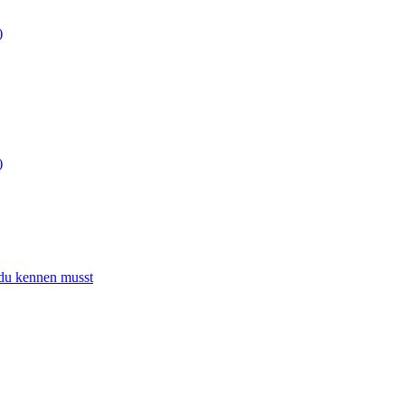
)
)
 du kennen musst