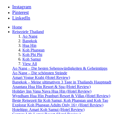
Instagram
Pinterest
LinkedIn
Home
Reiseziele Thailand
Ao Nang
Bangkok
Hua Hin
Koh Phangan
Koh Phi Phi
Koh Samui
View All
Ao Nang – Die besten Sehenswürdigkeiten & Geheimtipps
Ao Nang – Die schönsten Strände
Amari Vogue Krabi (Hotel Review)
Bangkok – Meine ultimativen 3 Tage in Thailands Hauptstadt
Anantara Hua Hin Resort & Spa (Hotel Review)
Holiday Inn Vana Nava Hua Hin (Hotel Review)
Wyndham Hua Hin Pranburi Resort & Villas (Hotel Review)
Beste Reisezeit für Koh Samui, Koh Phangan und Koh Tao
Explorar Koh Phangan Adults Only 16+ (Hotel Review)
Hoteltipp: Amari Koh Samui (Hotel Review)