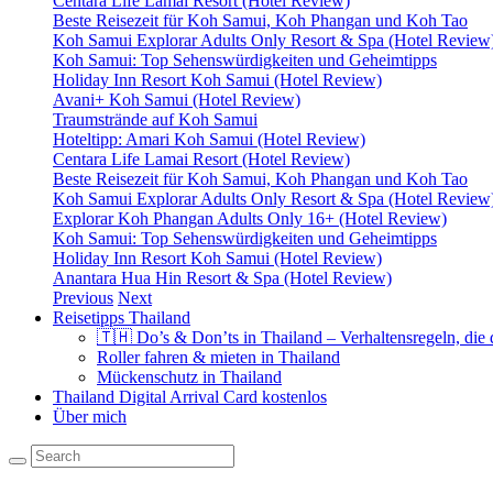
Centara Life Lamai Resort (Hotel Review)
Beste Reisezeit für Koh Samui, Koh Phangan und Koh Tao
Koh Samui Explorar Adults Only Resort & Spa (Hotel Review
Koh Samui: Top Sehenswürdigkeiten und Geheimtipps
Holiday Inn Resort Koh Samui (Hotel Review)
Avani+ Koh Samui (Hotel Review)
Traumstrände auf Koh Samui
Hoteltipp: Amari Koh Samui (Hotel Review)
Centara Life Lamai Resort (Hotel Review)
Beste Reisezeit für Koh Samui, Koh Phangan und Koh Tao
Koh Samui Explorar Adults Only Resort & Spa (Hotel Review
Explorar Koh Phangan Adults Only 16+ (Hotel Review)
Koh Samui: Top Sehenswürdigkeiten und Geheimtipps
Holiday Inn Resort Koh Samui (Hotel Review)
Anantara Hua Hin Resort & Spa (Hotel Review)
Previous
Next
Reisetipps Thailand
🇹🇭 Do’s & Don’ts in Thailand – Verhaltensregeln, die
Roller fahren & mieten in Thailand
Mückenschutz in Thailand
Thailand Digital Arrival Card kostenlos
Über mich