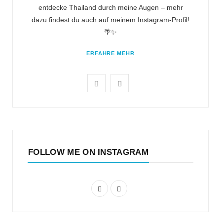
entdecke Thailand durch meine Augen – mehr
dazu findest du auch auf meinem Instagram-Profil!
🌴✨
ERFAHRE MEHR
I
P
n
i
s
n
t
t
FOLLOW ME ON INSTAGRAM
a
e
g
r
I
P
r
e
n
i
a
s