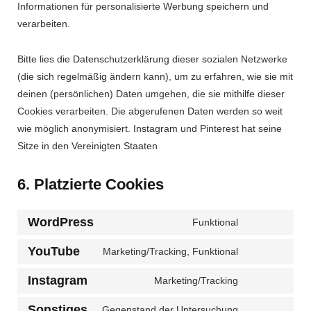
Informationen für personalisierte Werbung speichern und
verarbeiten.
Bitte lies die Datenschutzerklärung dieser sozialen Netzwerke
(die sich regelmäßig ändern kann), um zu erfahren, wie sie mit
deinen (persönlichen) Daten umgehen, die sie mithilfe dieser
Cookies verarbeiten. Die abgerufenen Daten werden so weit
wie möglich anonymisiert. Instagram und Pinterest hat seine
Sitze in den Vereinigten Staaten
6. Platzierte Cookies
WordPress
Funktional
Consent
to
YouTube
Marketing/Tracking, Funktional
Consent
service
to
Instagram
Marketing/Tracking
wordpress
Consent
service
to
Sonstiges
Gegenstand der Untersuchung