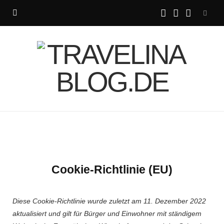
I
P
L
n
i
i
s
n
n
t
t
k
a
e
e
g
r
d
Cookie-Richtlinie (EU)
r
e
I
a
s
n
Diese Cookie-Richtlinie wurde zuletzt am 11. Dezember 2022
aktualisiert und gilt für Bürger und Einwohner mit ständigem
m
t